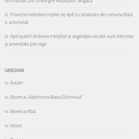
Gimnazială „Înv. Gheorghe Rădășanu” Bogata
Proiectul extinderii rețelei de apă și canalizare din comuna Baia
s-a încheiat
Apel public! Arderea miriștilor și vegetației uscate sunt interzise
și amendate prin lege
CATEGORII
Avizier
Biserica „Adormirea Maicii Domnului”
Biserica Albă
Istoric