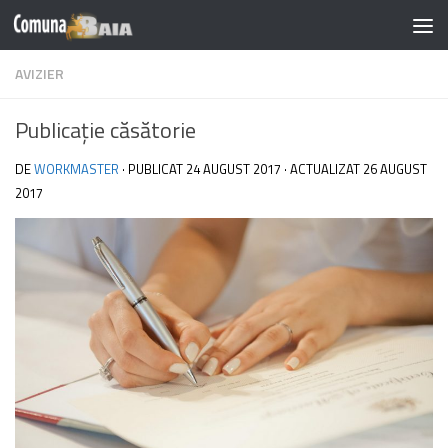
Skip to content
Notă:
AVIZIER
Acest
website
Publicație căsătorie
include
un
DE
WORKMASTER
· PUBLICAT
24 AUGUST 2017
· ACTUALIZAT
26 AUGUST
sistem
2017
de
accesibilitate.