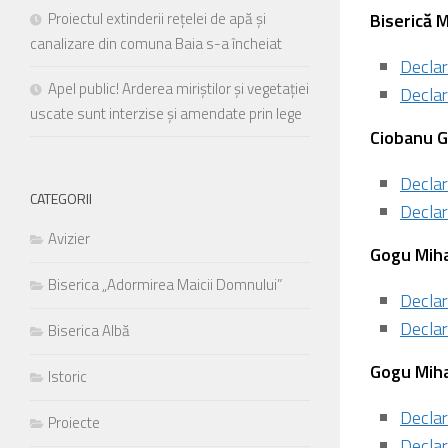
meniu
Proiectul extinderii rețelei de apă și
Biserică M
de
canalizare din comuna Baia s-a încheiat
accesibilitate.
Declar
Apel public! Arderea miriștilor și vegetației
Declar
uscate sunt interzise și amendate prin lege
⁠Ciobanu G
Declar
CATEGORII
Declar
Avizier
Gogu Miha
Biserica „Adormirea Maicii Domnului”
Declar
Declar
Biserica Albă
⁠Gogu Miha
Istoric
Declar
Proiecte
Declar