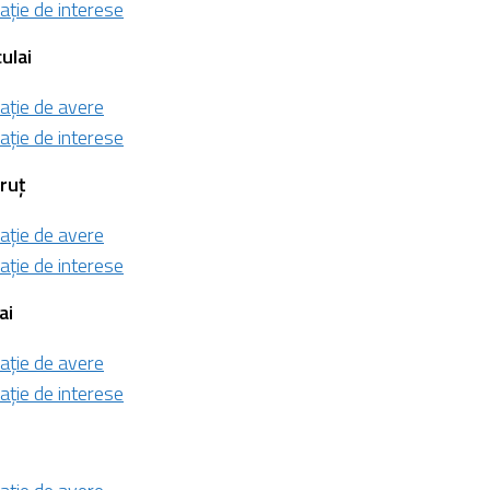
ație de interese
culai
ație de avere
ație de interese
truț
ație de avere
ație de interese
ai
ație de avere
ație de interese