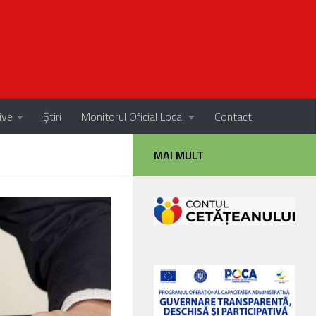
ive
Știri
Monitorul Oficial Local
Contact
MAI MULT