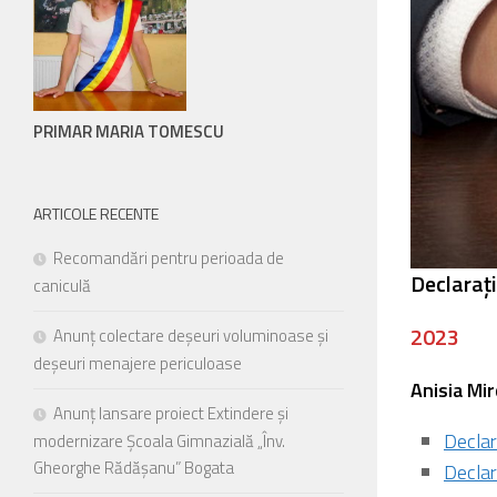
persoanele
cu
handicap
de
vedere,
PRIMAR MARIA TOMESCU
care
folosesc
un
ARTICOLE RECENTE
cititor
Recomandări pentru perioada de
de
Declarați
caniculă
eran;
Apasă
2023
Anunț colectare deșeuri voluminoase și
Control-
deșeuri menajere periculoase
F10
Anisia Mi
pentru
Anunț lansare proiect Extindere și
a
Declar
modernizare Școala Gimnazială „Înv.
deschide
Gheorghe Rădășanu” Bogata
Declar
un