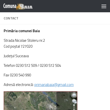
Skip to content
Notă:
CONTACT
Acest
website
Primăria comunei Baia
include
un
Strada Nicolae Stoleru nr.2
sistem
Cod poștal 727020
de
Județul Suceava
accesibilitate.
Telefon 0230 572 509 /
0230 572 504
Fax 0230 540 990
Adresă electronică:
primariabaia@gmail.com