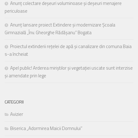
Anunț colectare deșeuri voluminoase și deșeuri menajere
periculoase
Anunț lansare proiect Extindere și modernizare Școala
Gimnazială „Înv. Gheorghe Rădășanu” Bogata
Proiectul extinderii rețelei de apă și canalizare din comuna Baia
s-a încheiat
Apel public! Arderea miriștilor și vegetației uscate sunt interzise
și amendate prin lege
CATEGORII
Avizier
Biserica „Adormirea Maicii Domnului”