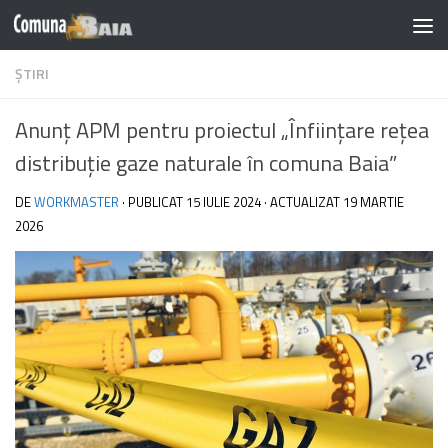
Skip to content
Notă:
ȘTIRI
Acest
website
Anunț APM pentru proiectul „Înființare rețea
include
un
distribuție gaze naturale în comuna Baia”
sistem
DE
WORKMASTER
· PUBLICAT
15 IULIE 2024
· ACTUALIZAT
19 MARTIE
de
2026
accesibilitate.