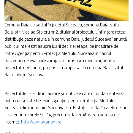
Comuna Baia cu sediul în județul Suceava, comuna Baia, satul
Baia, str. Nicolae Stoleru nr 2, titular al proiectului „Înființare rețea
distribuție gaze naturale în comuna Baia, județul Suceava” anunță
publicul interesat asupra luării deciziei etapei de încadrare de
către Agenția pentru Protecția Mediului Suceava în cadrul
procedurii de evaluare a impactului asupra mediului, pentru
proiectul menționat, propus a fi amplasat în comuna Baia, satul
Baia, județul Suceava.
Proiectul deciziei de încadrare și motivele care o fundamentează
pot fi consultate la sediul Agenției pentru Protecția Mediului
Suceava din municipiul Suceava, str. Bistriței, nr. 1A, în zilele de luni
– vineri, între orele 9– 14, precum și la următoarea adresa de
internet:
http://apmsv.anpm.ro
.