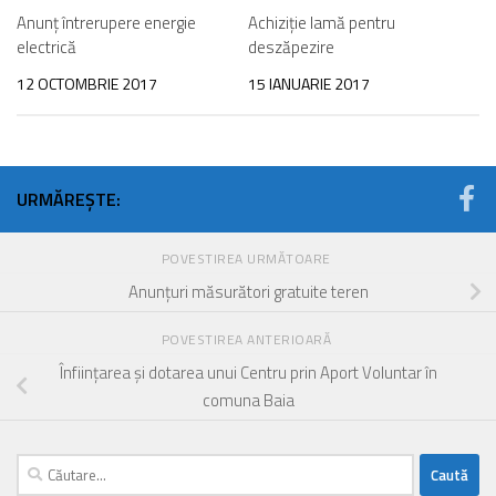
Anunț întrerupere energie
Achiziție lamă pentru
electrică
deszăpezire
12 OCTOMBRIE 2017
15 IANUARIE 2017
URMĂREȘTE:
POVESTIREA URMĂTOARE
Anunțuri măsurători gratuite teren
POVESTIREA ANTERIOARĂ
Înființarea și dotarea unui Centru prin Aport Voluntar în
comuna Baia
Caută
după: