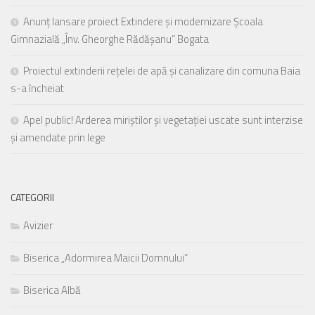
Anunț lansare proiect Extindere și modernizare Școala
Gimnazială „Înv. Gheorghe Rădășanu” Bogata
Proiectul extinderii rețelei de apă și canalizare din comuna Baia
s-a încheiat
Apel public! Arderea miriștilor și vegetației uscate sunt interzise
și amendate prin lege
CATEGORII
Avizier
Biserica „Adormirea Maicii Domnului”
Biserica Albă