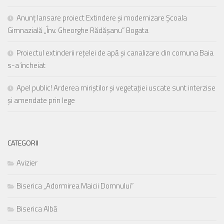
Anunț lansare proiect Extindere și modernizare Școala
Gimnazială „Înv. Gheorghe Rădășanu” Bogata
Proiectul extinderii rețelei de apă și canalizare din comuna Baia
s-a încheiat
Apel public! Arderea miriștilor și vegetației uscate sunt interzise
și amendate prin lege
CATEGORII
Avizier
Biserica „Adormirea Maicii Domnului”
Biserica Albă