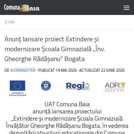
Skip to content
Notă:
ȘTIRI
Acest
website
Anunț lansare proiect Extindere și
include
un
modernizare Școala Gimnazială „Înv.
sistem
Gheorghe Rădășanu” Bogata
de
accesibilitate.
DE
WORKMASTER
· PUBLICAT
19 MAI 2026
· ACTUALIZAT
22 IUNIE 2026
UAT Comuna Baia
anunță lansarea proiectului
„Extindere și modernizare Școala Gimnazială
Învățător Gheorghe Rădășanu Bogata, în vederea
dezvoltării structurii educaționale din Comuna