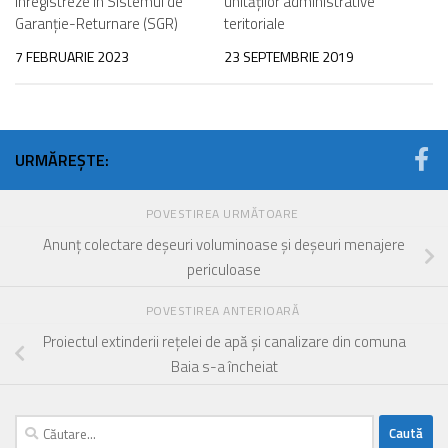
înregistreze în Sistemul de
unităților administrative
Garanție-Returnare (SGR)
teritoriale
7 FEBRUARIE 2023
23 SEPTEMBRIE 2019
URMĂREȘTE:
POVESTIREA URMĂTOARE
Anunț colectare deșeuri voluminoase și deșeuri menajere
periculoase
POVESTIREA ANTERIOARĂ
Proiectul extinderii rețelei de apă și canalizare din comuna
Baia s-a încheiat
Caută