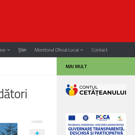
ive
Știri
Monitorul Oficial Local
Contact
MAI MULT
dători
SHARE