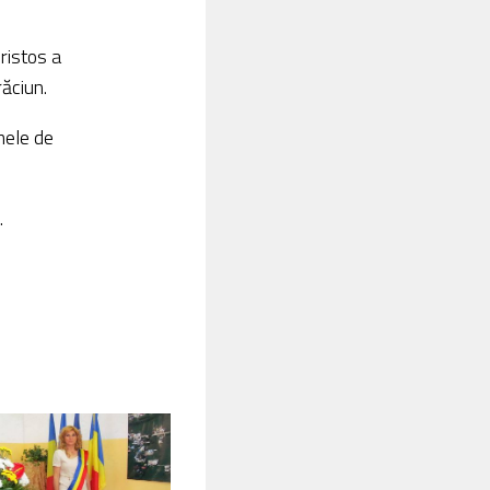
Hristos a
ăciun.
umele de
i.