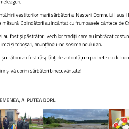
meleaguri.
ntâlnirii vestitorilor marii sărbători ai Nașterii Domnului Iisus 
e măsură. Colindătorii au încântat cu frumoasele cântece de Cr
ei au fost și păstrătorii vechilor tradiții care au îmbrăcat cost
, irozi și toboșari, anunțându-ne sosirea noului an.
i și urătorii au fost răsplătiți de autorități cu pachete cu dulciur
m și vă dorim sărbători binecuvântate!
EMENEA, AI PUTEA DORI...