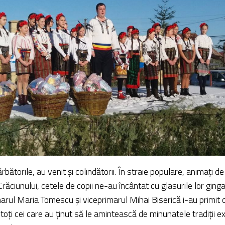
rbătorile, au venit și colindătorii. În straie populare, animați de 
Crăciunului, cetele de copii ne-au încântat cu glasurile lor ginga
marul Maria Tomescu și viceprimarul Mihai Biserică i-au primit
toți cei care au ținut să le amintească de minunatele tradiții e