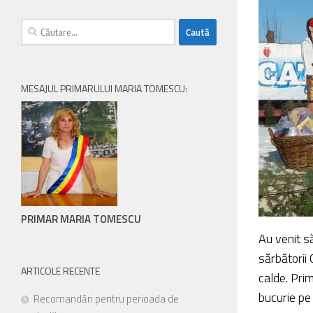
persoanele
Caută
cu
după:
handicap
de
vedere,
MESAJUL PRIMARULUI MARIA TOMESCU:
care
folosesc
un
cititor
de
eran;
Apasă
Control-
PRIMAR MARIA TOMESCU
F10
Au venit să
pentru
sărbătorii 
a
ARTICOLE RECENTE
calde. Pri
deschide
bucurie pe 
Recomandări pentru perioada de
un