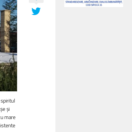
spiritul
șe și
 cu mare
xistente