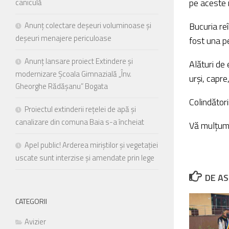
pe aceste 
caniculă
meniu
de
Anunț colectare deșeuri voluminoase și
Bucuria reî
accesibilitate.
deșeuri menajere periculoase
fost una p
Anunț lansare proiect Extindere și
Alături de 
modernizare Școala Gimnazială „Înv.
urși, capre
Gheorghe Rădășanu” Bogata
Colindători
Proiectul extinderii rețelei de apă și
canalizare din comuna Baia s-a încheiat
Vă mulțumi
Apel public! Arderea miriștilor și vegetației
uscate sunt interzise și amendate prin lege
DE AS
CATEGORII
Avizier