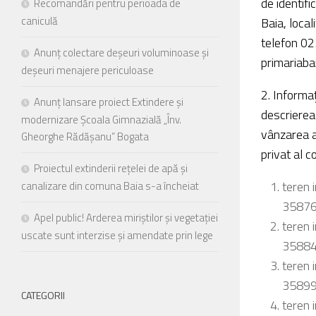
de identif
Recomandări pentru perioada de
meniu
de
caniculă
Baia, loca
accesibilitate.
telefon 02
Anunț colectare deșeuri voluminoase și
primariab
deșeuri menajere periculoase
2. Informaţ
Anunț lansare proiect Extindere și
descrierea 
modernizare Școala Gimnazială „Înv.
vânzarea a
Gheorghe Rădășanu” Bogata
privat al 
Proiectul extinderii rețelei de apă și
teren 
canalizare din comuna Baia s-a încheiat
35876 
Apel public! Arderea miriștilor și vegetației
teren 
uscate sunt interzise și amendate prin lege
35884 
teren 
35899 
CATEGORII
teren 