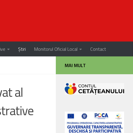
ive
Știri
Monitorul Oficial Local
Contact
MAI MULT
at al
strative