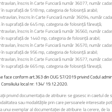
intravilan, înscris în Carte Funciară număr 36077, număr cadas
în suprafață de 518 mp, categoria de folosință arabil;
extravilan, înscris în Carte Funciară număr 36094, număr cada
în suprafață de 645 mp, categoria de folosință fâneață;
intravilan, înscris în Carte Funciară număr 36560, număr cadas
în suprafață de 1440 mp, categoria de folosință arabil;
intravilan, înscris în Carte Funciară număr 36570, număr cadas
în suprafață de 956 mp, categoria de folosință arabil;
intravilan, înscris în Carte Funciară număr 36577, număr cadas
în suprafață de 665 mp, categoria de folosință fâneață;
e face conform art.363 din OUG 57/2019 privind Codul admini
i Consiliului local nr: 134/ 19.12.2020.
aţii privind documentaţia de atribuire: se gasesc in caietul de s
dalitatea sau modalităţile prin care persoanele interesate pot 
a unui exemplar al documentaţiei de atribuire: la cerere, de la