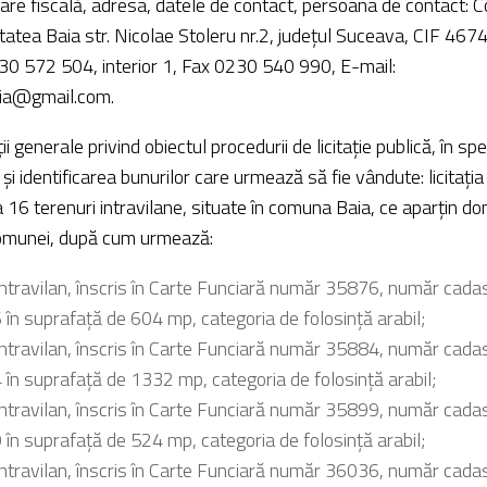
icare fiscală, adresa, datele de contact, persoana de contact:
litatea Baia str. Nicolae Stoleru nr.2, județul Suceava, CIF 467
30 572 504, interior 1, Fax 0230 540 990, E-mail:
aia@gmail.com.
ii generale privind obiectul procedurii de licitație publică, în spe
şi identificarea bunurilor care urmează să fie vândute: licitați
 16 terenuri intravilane, situate în comuna Baia, ce aparțin do
comunei, după cum urmează:
intravilan, înscris în Carte Funciară număr 35876, număr cadas
în suprafață de 604 mp, categoria de folosință arabil;
intravilan, înscris în Carte Funciară număr 35884, număr cadas
în suprafață de 1332 mp, categoria de folosință arabil;
intravilan, înscris în Carte Funciară număr 35899, număr cadas
în suprafață de 524 mp, categoria de folosință arabil;
intravilan, înscris în Carte Funciară număr 36036, număr cadas