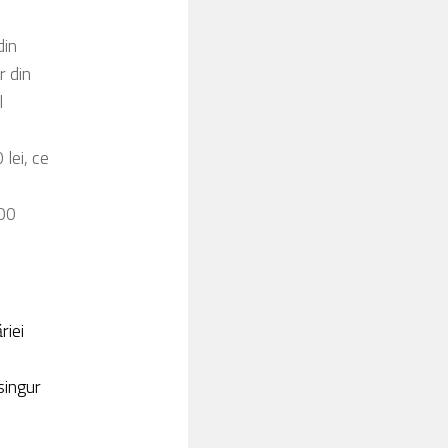
din
r din
l
 lei, ce
.00
riei
singur