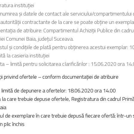
atura instituției
numirea şi datele de contact ale serviciului/compartimentului 
 autorităţii contractante de la care se poate obţine un exempla
ntaţia de atribuire: Compartimentul Achiziții Publice din cadru
iei Comunei Baia, județul Suceava.
stul şi condiţiile de plată pentru obţinerea acestui exemplar: 10
tă la casieria instituției
ta – limită pentru solicitarea clarificărilor : 15.06.2020 ora 14
ii privind ofertele – conform documentației de atribuire
 limită de depunere a ofertelor: 18.06.2020 ora 14.00
 la care trebuie depuse ofertele, Registratura din cadrul Primă
aia
l de exemplare în care trebuie depusă fiecare ofertă: într-un 
n plic închis