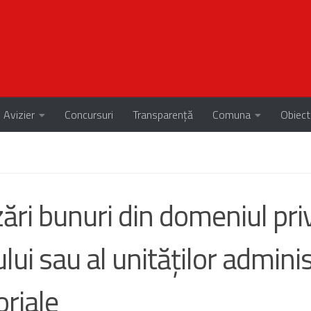
Avizier
Concursuri
Transparență
Comuna
Obiect
ări bunuri din domeniul priv
lui sau al unităților admini
oriale