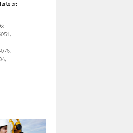
fertelor:
6;
6051,
6076,
94,