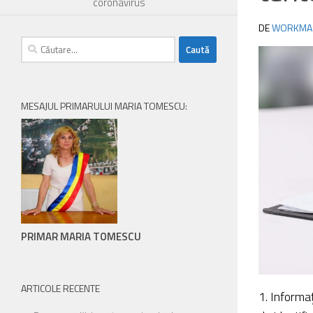
coronavirus
persoanele
DE
WORKMA
cu
Caută
handicap
după:
de
vedere,
care
MESAJUL PRIMARULUI MARIA TOMESCU:
folosesc
un
cititor
de
eran;
Apasă
Control-
F10
PRIMAR MARIA TOMESCU
pentru
a
deschide
ARTICOLE RECENTE
1. Informa
un