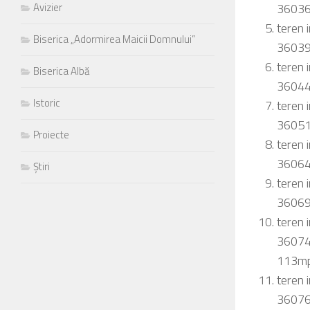
36036 
Avizier
teren 
Biserica „Adormirea Maicii Domnului”
36039 
teren 
Biserica Albă
36044 
Istoric
teren 
36051 
Proiecte
teren 
36064 
Știri
teren 
36069 
teren 
36074 
113mp
teren 
36076 