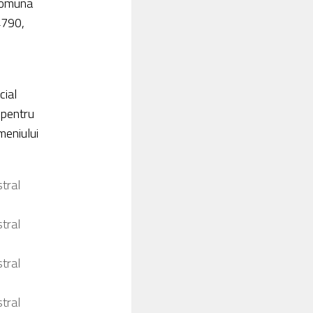
 Comuna
4790,
cial
a pentru
meniului
tral
tral
tral
tral