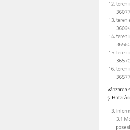
teren 
36077 
teren 
36094 
teren 
36560 
teren 
36570 
teren 
36577 
Vânzarea s
și Hotarâri
Inform
3.1 Mo
posesi