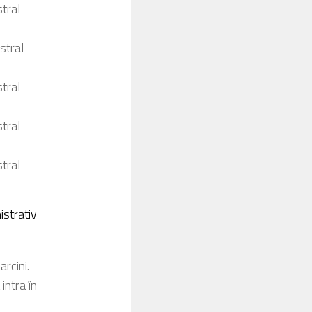
tral
stral
tral
tral
tral
strativ
arcini.
intra în