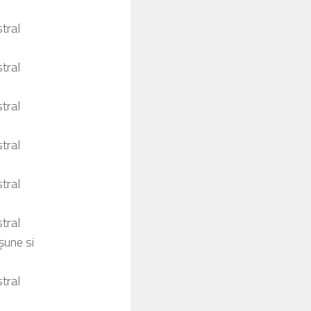
tral
tral
tral
tral
tral
tral
șune si
tral