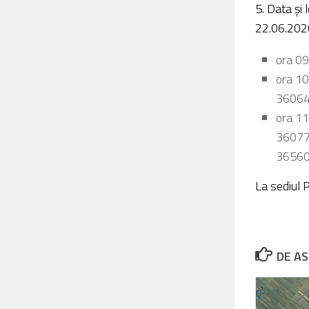
5. Data şi 
22.06.202
ora 09
ora 10
36064
ora 11
36077,
36560
La sediul 
DE AS