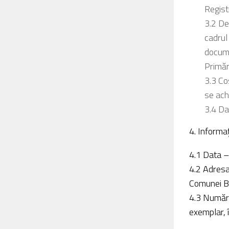
Registr
3.2 De
cadrul
docume
Primăr
3.3 Co
se achi
3.4 Da
4. Informaţ
4.1 Data –
4.2 Adresa
Comunei B
4.3 Număru
exemplar, î