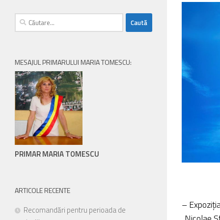
persoanele
Caută
cu
după:
handicap
de
vedere,
MESAJUL PRIMARULUI MARIA TOMESCU:
care
folosesc
un
cititor
de
eran;
Apasă
Control-
PRIMAR MARIA TOMESCU
F10
pentru
a
ARTICOLE RECENTE
deschide
– Expoziția
Recomandări pentru perioada de
un
„Nicolae St