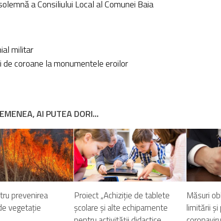
solemnă a Consiliului Local al Comunei Baia
al militar
 de coroane la monumentele eroilor
EMENEA, AI PUTEA DORI...
tru prevenirea
Proiect „Achiziție de tablete
Măsuri obl
 de vegetație
școlare și alte echipamente
limitării ș
pentru activității didactice
coronaviru