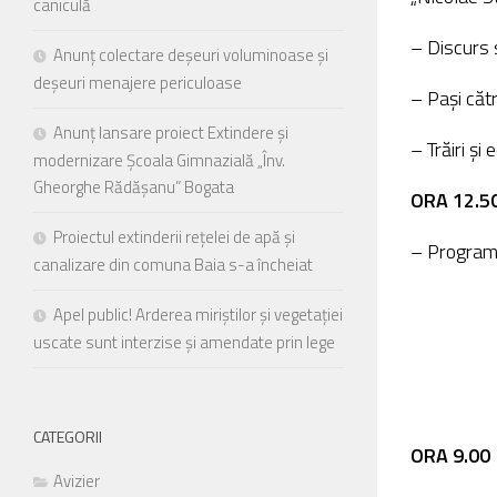
caniculă
meniu
de
– Discurs 
Anunț colectare deșeuri voluminoase și
accesibilitate.
deșeuri menajere periculoase
– Pași căt
Anunț lansare proiect Extindere și
– Trăiri și
modernizare Școala Gimnazială „Înv.
Gheorghe Rădășanu” Bogata
ORA 12.5
Proiectul extinderii rețelei de apă și
– Program 
canalizare din comuna Baia s-a încheiat
Apel public! Arderea miriștilor și vegetației
uscate sunt interzise și amendate prin lege
CATEGORII
ORA 9.00
Avizier