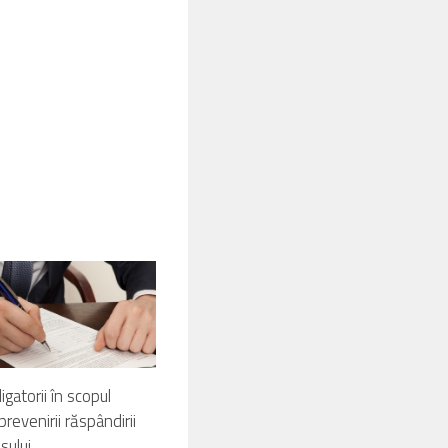
igatorii în scopul
i prevenirii răspândirii
sului