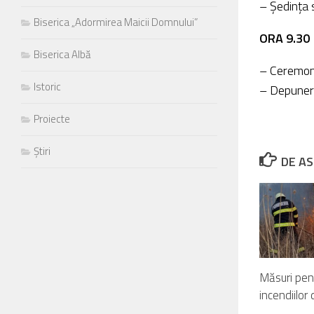
– Ședința 
Biserica „Adormirea Maicii Domnului”
ORA 9.30
Biserica Albă
– Ceremoni
Istoric
– Depuneri
Proiecte
Știri
DE AS
Măsuri pen
incendiilor