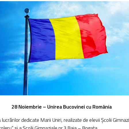
28 Noiembrie – Unirea Bucovinei cu România
 lucrărilor dedicate Marii Uniri, realizate de elevii Școlii Gimnaz
oleru” și a Școlii Gimnaziale nr.3 Baia – Bogata.