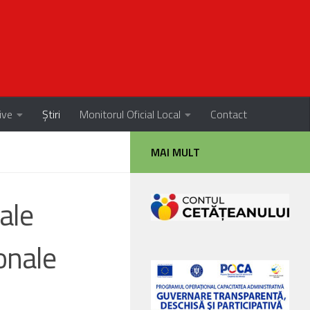
ive
Știri
Monitorul Oficial Local
Contact
MAI MULT
ale
ionale