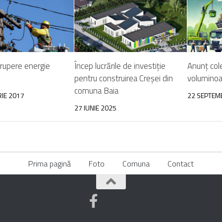
erupere energie
Încep lucrările de investiție
Anunț col
pentru construirea Creșei din
voluminoa
comuna Baia
IE 2017
22 SEPTEM
27 IUNIE 2025
Prima pagină
Foto
Comuna
Contact