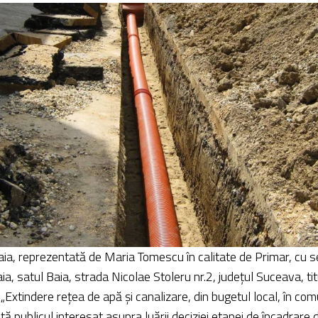
a, reprezentată de Maria Tomescu în calitate de Primar, cu se
, satul Baia, strada Nicolae Stoleru nr.2, județul Suceava, tit
 „Extindere rețea de apă și canalizare, din bugetul local, în co
ă publicul interesat asupra luării deciziei etapei de încadrare 