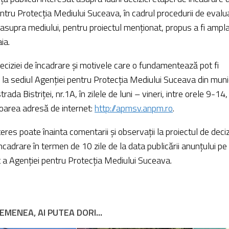
ntru Protecția Mediului Suceava, în cadrul procedurii de evalu
 asupra mediului, pentru proiectul menționat, propus a fi ampla
ia.
deciziei de încadrare și motivele care o fundamentează pot fi
 la sediul Agenției pentru Protecția Mediului Suceava din munic
rada Bistriței, nr.1A, în zilele de luni – vineri, intre orele 9-1
toarea adresă de internet:
http://apmsv.anpm.ro
.
teres poate înainta comentarii și observații la proiectul de deciz
ncadrare în termen de 10 zile de la data publicării anunțului pe
t a Agenției pentru Protecția Mediului Suceava.
EMENEA, AI PUTEA DORI...