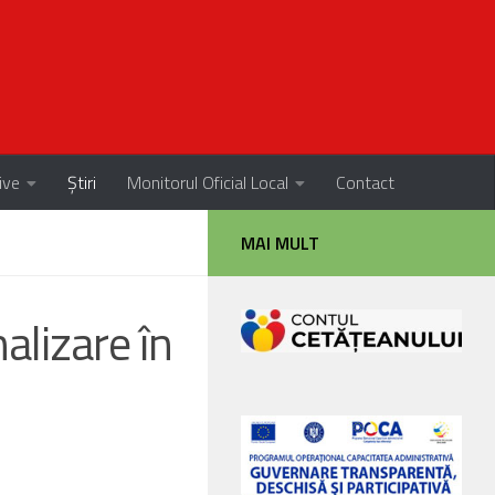
ive
Știri
Monitorul Oficial Local
Contact
MAI MULT
alizare în