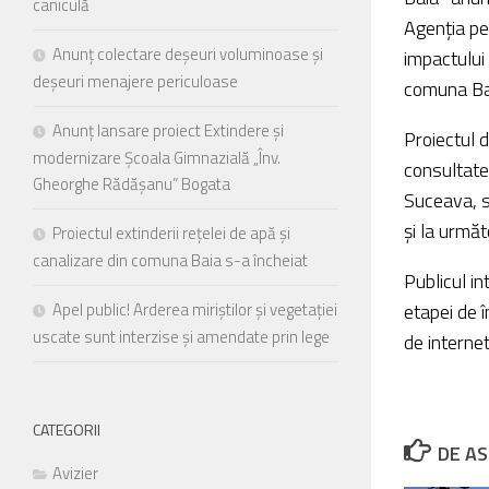
caniculă
meniu
Agenția pe
de
Anunț colectare deșeuri voluminoase și
impactului
accesibilitate.
deșeuri menajere periculoase
comuna Ba
Anunț lansare proiect Extindere și
Proiectul 
modernizare Școala Gimnazială „Înv.
consultate
Gheorghe Rădășanu” Bogata
Suceava, st
și la urmă
Proiectul extinderii rețelei de apă și
canalizare din comuna Baia s-a încheiat
Publicul in
etapei de î
Apel public! Arderea miriștilor și vegetației
uscate sunt interzise și amendate prin lege
de interne
CATEGORII
DE AS
Avizier