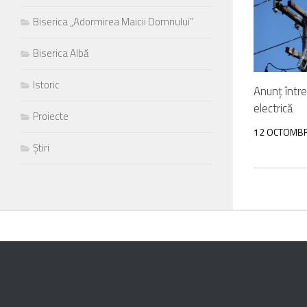
Biserica „Adormirea Maicii Domnului”
Biserica Albă
Istoric
Anunț într
electrică
Proiecte
12 OCTOMBR
Știri