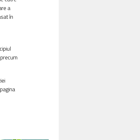
are a
sat în
ipiul
4, precum
iei
 pagina