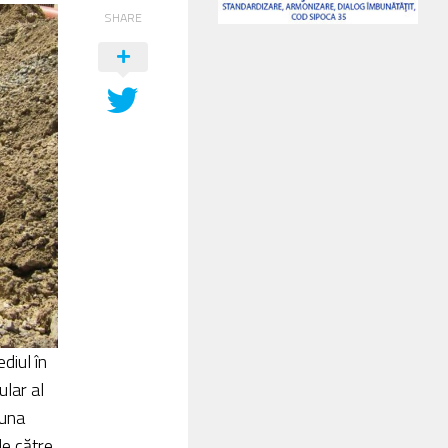
SHARE
diul în
ular al
muna
de către