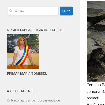
persoanele
Caută
cu
după:
handicap
de
vedere,
MESAJUL PRIMARULUI MARIA TOMESCU:
care
folosesc
un
cititor
de
eran;
Apasă
Control-
PRIMAR MARIA TOMESCU
F10
pentru
Comuna Bai
a
comuna Baia
ARTICOLE RECENTE
deschide
proiectului
Recomandări pentru perioada de
un
Baia” anunț