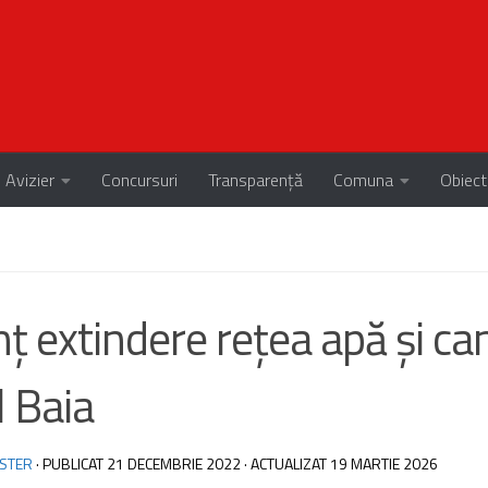
Avizier
Concursuri
Transparență
Comuna
Obiect
ț extindere rețea apă și can
l Baia
STER
· PUBLICAT
21 DECEMBRIE 2022
· ACTUALIZAT
19 MARTIE 2026